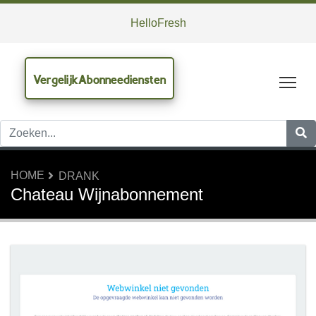
HelloFresh
VergelijkAbonneediensten
Tog
HOME
DRANK
Chateau Wijnabonnement